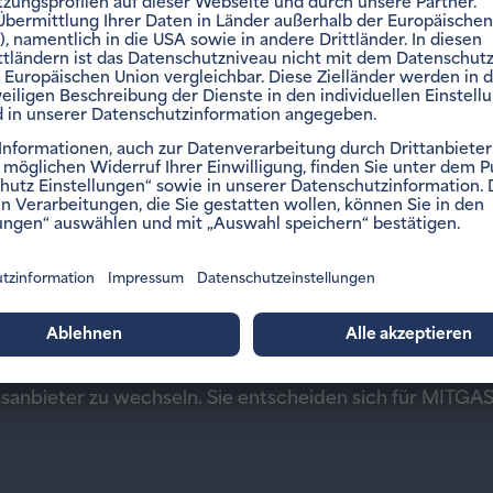
echseln Sie in 3 Schrit
gasanbieter zu wechseln. Sie entscheiden sich für MITG