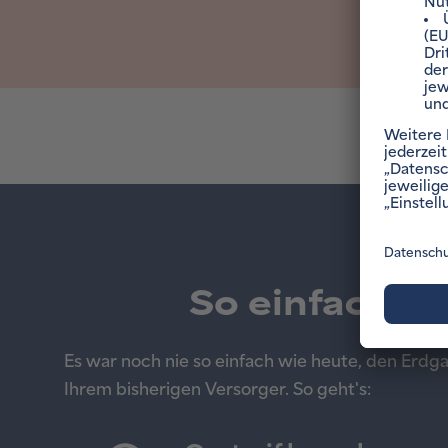
So einfach w
Es war noch nie so einfach wie heute, den Erd
Ihrem bisherigen Versorger. So geht's: