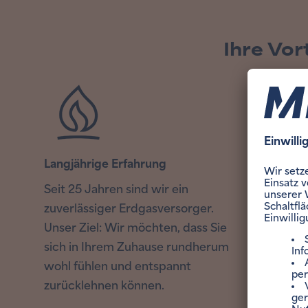
Ihre Vor
Langjährige Erfahrung
Wir übe
Erdgas-W
Seit 25 Jahren sind wir ein
zuverlässiger Erdgasversorger.
Um die K
Unser Ziel: Wir möchten, dass Sie
Vertrags
sich in Ihrem Zuhause rundherum
Selbstver
wohl fühlen und entspannt
zurücklehnen können.