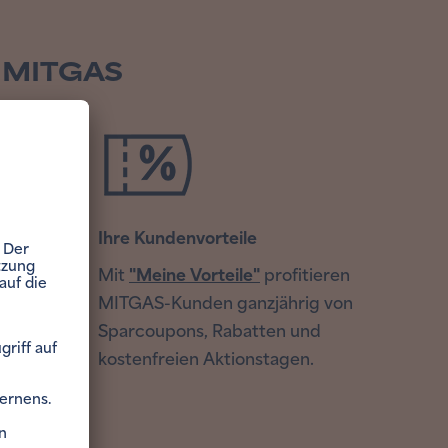
on MITGAS
 da
Ihre Kundenvorteile
e sind
Mit
"Meine Vorteile"
profitieren
t in
MITGAS-Kunden ganzjährig von
Sparcoupons, Rabatten und
kostenfreien Aktionstagen.