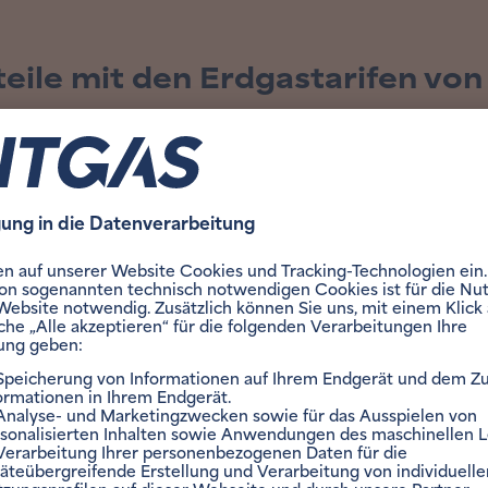
teile mit den Erdgastarifen v
rnehmen den kompletten
Online und vor Ort für Sie
echsel für Sie!
Mit unserem Kundenservic
ündigung Ihres alten
wir online aber auch vor Or
 kümmern wir uns für Sie.
unseren
Energieläden
da.
ständlich kostenfrei.