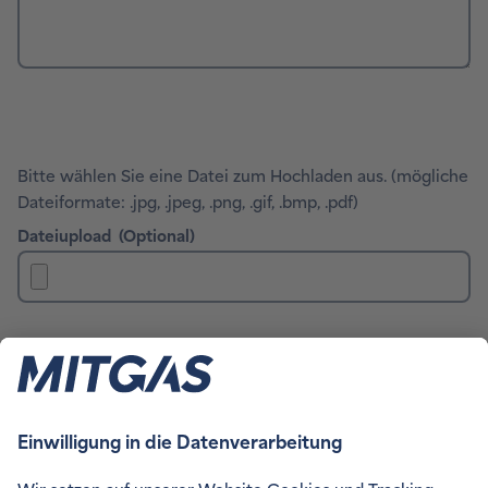
Bitte wählen Sie eine Datei zum Hochladen aus. (mögliche
Dateiformate: .jpg, .jpeg, .png, .gif, .bmp, .pdf)