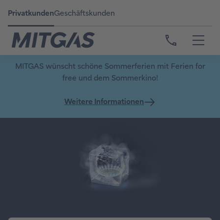
Privatkunden
Geschäftskunden
MITGAS wünscht schöne Sommerferien mit Ferien for
free und dem Sommerkino!